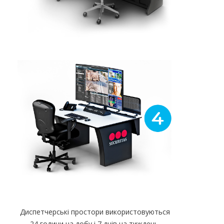
Диспетчерські простори використовуються
24 години на добу і 7 днів на тиждень,