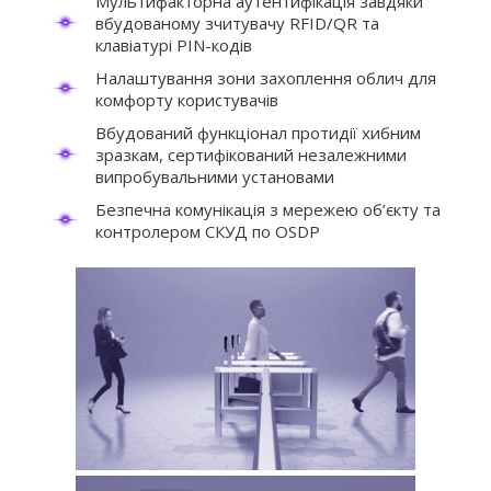
Мультифакторна аутентифікація завдяки
вбудованому зчитувачу RFID/QR та
клавіатурі PIN-кодів
Налаштування зони захоплення облич для
комфорту користувачів
Вбудований функціонал протидії хибним
зразкам, сертифікований незалежними
випробувальними установами
Безпечна комунікація з мережею об’єкту та
контролером СКУД по OSDP