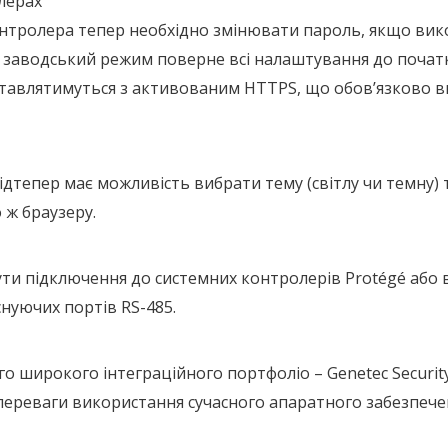
лерах
нтролера тепер необхідно змінювати пароль, якщо вик
аводський режим поверне всі налаштування до початков
тавлятимуться з активованим HTTPS, що обов’язково ви
епер має можливість вибрати тему (світлу чи темну) та 
 ж браузеру.
 бути підключення до системних контролерів Protégé або
нуючих портів RS-485.
о широкого інтеграційного портфоліо – Genetec Security
ереваги використання сучасного апаратного забезпеченн