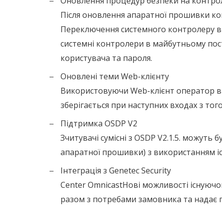
Оновлення процедур безпеки на контро
Після оновлення апаратної прошивки ко
Переключення системного контролеру в з
системні контролери в майбутньому пос
користувача та пароля.
Оновлені теми Web-клієнту
Використовуючи Web-клієнт оператор відт
зберігається при наступних входах з того
Підтримка OSDP V2
Зчитувачі сумісні з OSDP V2.1.5. можуть
апаратної прошивки) з використанням іс
Інтеграція з Genetec Security
Center OmnicastНові можливості існуючог
разом з потребами замовника та надає п