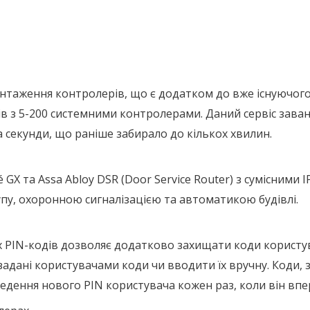
нтаження контролерів, що є додатком до вже існуючого
тів з 5-200 системними контролерами. Даний сервіс зава
за секунди, що раніше забирало до кількох хвилин.
GX та Assa Abloy DSR (Door Service Router) з сумісними 
пу, охоронною сигналізацією та автоматикою будівлі.
IN-кодів дозволяє додатково захищати коди користувачі
адані користувачами коди чи вводити їх вручну. Коди, 
едення нового PIN користувача кожен раз, коли він впе