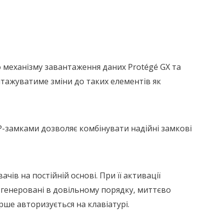
 механізму завантаження даних Protégé GX та
нтажуватиме зміни до таких елементів як
IP-замками дозволяє комбінувати надійні замкові
в на постійній основі. При її активації
згенеровані в довільному порядку, миттєво
рше авторизується на клавіатурі.