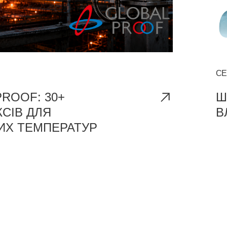
СЕ
ROOF: 30+
Ш
СІВ ДЛЯ
В
ИХ ТЕМПЕРАТУР